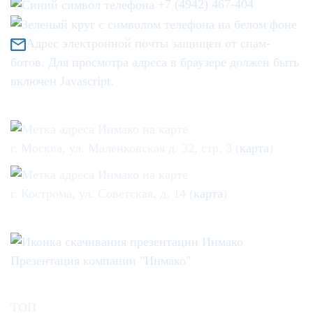
+7 (4942) 467-404
Адрес электронной почты защищен от спам-
ботов. Для просмотра адреса в браузере должен быть
включен Javascript.
г. Москва, ул. Маленковская д. 32, стр. 3 (
карта
)
г. Кострома, ул. Советская, д. 14 (
карта
)
Презентация компании "Инмако"
ТОП