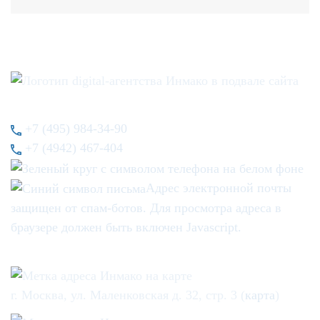
+7 (495) 984-34-90
+7 (4942) 467-404
Адрес электронной почты
защищен от спам-ботов. Для просмотра адреса в
браузере должен быть включен Javascript.
г. Москва, ул. Маленковская д. 32, стр. 3 (
карта
)