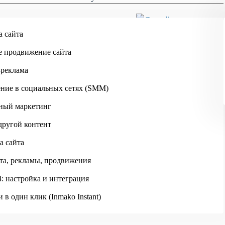
Skip to main content
а сайта
е продвижение сайта
-реклама
ние в социальных сетях (SMM)
ный маркетинг
другой контент
а сайта
ИНМАКО
ПОРТФОЛИО
СЕТЬ АЗС NRG
та, рекламы, продвижения
: настройка и интеграция
 в один клик (Inmako Instant)