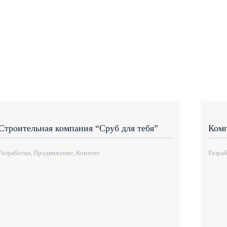
Строительная компания “Сруб для тебя”
Комп
Разработка, Продвижение, Контент
Разраб