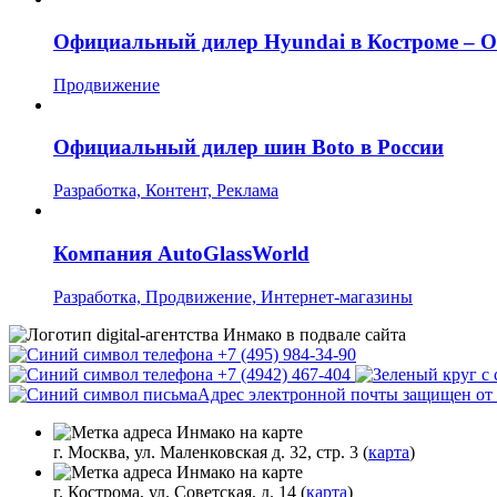
Официальный дилер Hyundai в Костроме – 
Продвижение
Официальный дилер шин Boto в России
Разработка, Контент, Реклама
Компания AutoGlassWorld
Разработка, Продвижение, Интернет-магазины
+7 (495) 984-34-90
+7 (4942) 467-404
Адрес электронной почты защищен от с
г. Москва, ул. Маленковская д. 32, стр. 3 (
карта
)
г. Кострома, ул. Советская, д. 14 (
карта
)