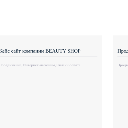
Кейс сайт компании BEAUTY SHOP
Прод
Продвижение, Интернет-магазины, Онлайн-оплата
Продв