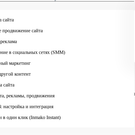
Москва
Skip to main content
а сайта
е продвижение сайта
-реклама
ние в социальных сетях (SMM)
ный маркетинг
другой контент
а сайта
ИНМАКО
ПОРТФОЛИО
ВРАЧ-СПЕЦИАЛИСТ ОЛЬГА ПРИХ
та, рекламы, продвижения
: настройка и интеграция
 в один клик (Inmako Instant)