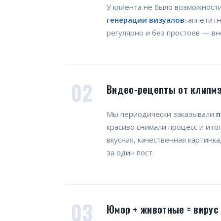
У клиента не было возможност
генерации визуалов
: аппетит
регулярно и без простоев — вн
02
Видео-рецепты от клипм
Мы периодически заказывали
п
красиво снимали процесс и ито
вкусная, качественная картинк
за один пост.
03
Юмор + животные = вирус