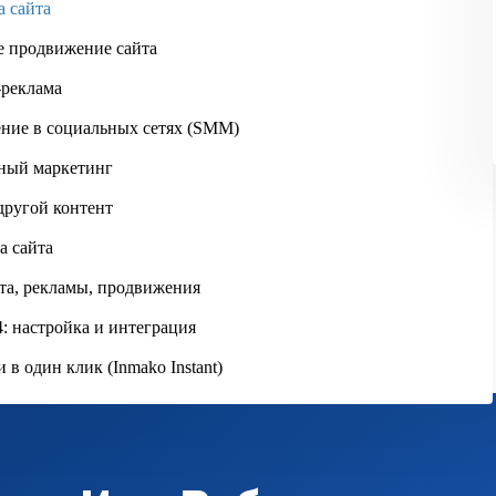
а сайта
Москва
е продвижение сайта
Skip to main content
-реклама
ние в социальных сетях (SMM)
ный маркетинг
ИНМАКО
ПОРТФОЛИО
SMM БРЕНДА "КОТЛЕТАРЬ"
другой контент
а сайта
та, рекламы, продвижения
SMM бренда "Котлетарь"
: настройка и интеграция
 в один клик (Inmako Instant)