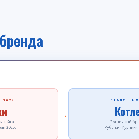
бренда
Ь 2025
СТАЛО · Н
ки
Котл
→
линейка.
Зонтичный бре
ля 2025.
Рубатки · Курчики 