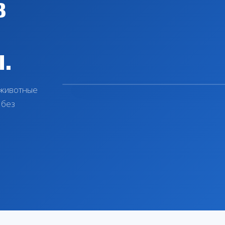
в
.
 животные
 без