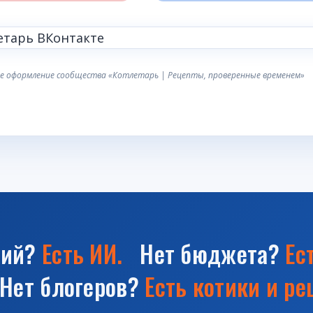
е оформление сообщества «Котлетарь | Рецепты, проверенные временем»
фий?
Есть ИИ.
Нет бюджета?
Ес
ет блогеров?
Есть котики и ре