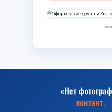
Ново
«Нет фотогра
контент.
Н