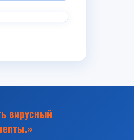
ть вирусный
цепты.»