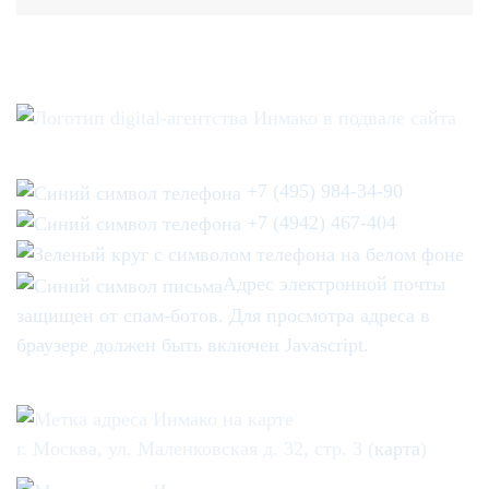
+7 (495) 984-34-90
+7 (4942) 467-404
Адрес электронной почты
защищен от спам-ботов. Для просмотра адреса в
браузере должен быть включен Javascript.
г. Москва, ул. Маленковская д. 32, стр. 3 (
карта
)