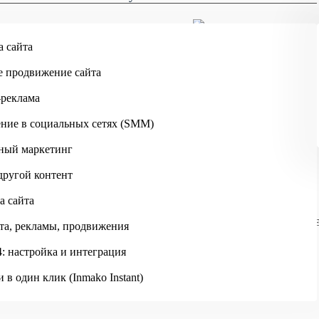
Skip to main content
а сайта
Кострома
е продвижение сайта
-реклама
ние в социальных сетях (SMM)
ный маркетинг
другой контент
а сайта
ИНМАКО
ПОРТФОЛИО
ИНТЕРНЕТ-МАГАЗИН КАРТРИДЖ
та, рекламы, продвижения
: настройка и интеграция
 в один клик (Inmako Instant)