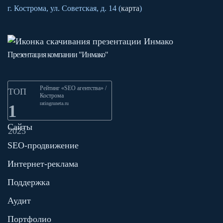
г. Кострома, ул. Советская, д. 14 (
карта
)
Презентация компании "Инмако"
Рейтинг «SEO агентства» /
ТОП
Кострома
ratingruneta.ru
1
Сайты
2025
SEO-продвижение
Интернет-реклама
Поддержка
Аудит
Портфолио