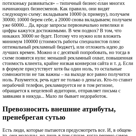
потихоньку развиваться» – типичный бизнес-план многих
начинающих бизнесменов. Как правило, они видят
следующую схему: вкладываем 10000 (к примеру), получаем
30000; 10000 берем себе, а 20000 снова вкладываем; получаем
уже 60000... Да, вроде запросы первоначально невелики и
цифры кажутся достижимыми. В чем подвох? В том, что
никаких 30000 не будет. Потому что нужно или вложить
минимум 100000 (стоимость работы специалистов плюс
оптимальный рекламный бюджет), или отложить идею до
лучших времен. Можно и с десяткой попробовать, но тогда в
схеме появятся нули: меньший рекламный охват, повышенная
стоимость клиента, крайне низкая конверсия сайта и т. д. Если
в формуле присутствует хотя бы один ноль, то остальные
сомножители не так важны – на выходе все равно получится
ноль. Разумеется, речь идет не только о деньгах. Кто-то ставит
нерабочий телефон, рекламируется не в том регионе,
обращается к нецелевой аудитории, отправляет письма с
заявками в никуда... Мало ли бывает недоработок.
Превозносить внешние атрибуты,
пренебрегая сутью
Есть люди, которые пытаются предусмотреть все. И, в общем-
то, они молодцы, но лишь в том случае, когда решено самое