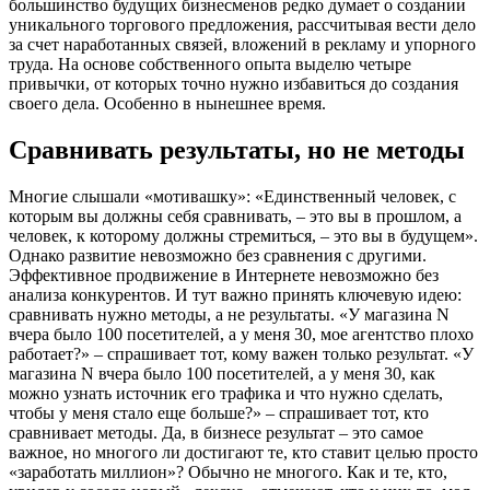
большинство будущих бизнесменов редко думает о создании
уникального торгового предложения, рассчитывая вести дело
за счет наработанных связей, вложений в рекламу и упорного
труда. На основе собственного опыта выделю четыре
привычки, от которых точно нужно избавиться до создания
своего дела. Особенно в нынешнее время.
Сравнивать результаты, но не методы
Многие слышали «мотивашку»: «Единственный человек, с
которым вы должны себя сравнивать, – это вы в прошлом, а
человек, к которому должны стремиться, – это вы в будущем».
Однако развитие невозможно без сравнения с другими.
Эффективное продвижение в Интернете невозможно без
анализа конкурентов. И тут важно принять ключевую идею:
сравнивать нужно методы, а не результаты. «У магазина N
вчера было 100 посетителей, а у меня 30, мое агентство плохо
работает?» – спрашивает тот, кому важен только результат. «У
магазина N вчера было 100 посетителей, а у меня 30, как
можно узнать источник его трафика и что нужно сделать,
чтобы у меня стало еще больше?» – спрашивает тот, кто
сравнивает методы. Да, в бизнесе результат – это самое
важное, но многого ли достигают те, кто ставит целью просто
«заработать миллион»? Обычно не многого. Как и те, кто,