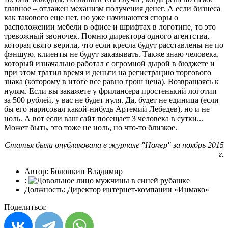
главное – отлажен механизм получения денег. А если бизнеса
как такового еще нет, но уже начинаются споры о
расположении мебели в офисе и шрифтах в логотипе, то это
тревожный звоночек. Помню директора одного агентства,
которая свято верила, что если кресла будут расставлены не по
фэншую, клиенты не будут заказывать. Также знаю человека,
который изначально работал с огромной дырой в бюджете и
при этом тратил время и деньги на регистрацию торгового
знака (которому в итоге все равно грош цена). Возвращаясь к
нулям. Если вы закажете у фрилансера простенький логотип
за 500 рублей, у вас не будет нуля. Да, будет не единица (если
бы его нарисовал какой-нибудь Артемий Лебедев), но и не
ноль. А вот если ваш сайт посещает 3 человека в сутки...
Может быть, это тоже не ноль, но что-то близкое.
Статья была опубликована в журнале "Номер" за ноябрь 2015
г.
Автор:
Болонкин Владимир
:
Должность:
Директор интернет-компании «Инмако»
Поделиться: