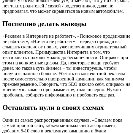
увидев у соседа новый «лексус», отмечают, что у них-то, мол,
нет таких родителей / связей / родственников, даже не
предполагая, что может скрываться за новым автомобилем.
Поспешно делать выводы
«Реклама в Интернете не работает», «Поисковое продвижение
не работает», «Ничего не работает» – нередко приходится
слышать скепсис от новых, уже получивших отрицательный
опыт клиентов. Преимущества Интернета в том, что
тестировать подходы можно до бесконечности. Опираясь при
этом на конкретные цифры. Да, некоторые вещи требуют
денег, но такова суть бизнеса – ты инвестируешь, чтобы
получить намного больше. Убегать из контекстной рекламы
после самостоятельно настроенной кампании как минимум
преждевременно. Говорить, что SEO изжило себя, опираясь на
мнение «знакомого программиста», тоже неверно. Нужно
пробовать, собирать информацию и пробовать еще раз.
Оставлять нули в своих схемах
Один из самых распространенных случаев. «Сделаем пока
самый простой сайт, забьем минимальный ассортимент,
добавим 5-10 слов в рекламную кампанию и будем