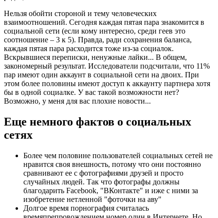
Нельзя обойти стороной и тему человеческих
взаимоотношений. Сегодня каждая пятая пара знакомится в
социальной сети (если кому интересно, среди геев это
соотношение – 3 к 5). Правда, ради сохранения баланса,
каждая пятая пара расходится тоже из-за социалок.
Вскрывшиеся переписки, ненужные лайки... В общем,
закономерный результат. Исследователи подсчитали, что 11%
пар имеют один аккаунт в социальной сети на двоих. При
этом более половины имеют доступ к аккаунту партнера хотя
бы в одной социалке. У вас такой возможности нет?
Возможно, у меня для вас плохие новости...
Еще немного фактов о социальных
сетях
Более чем половине пользователей социальных сетей не
нравится своя внешность, потому что они постоянно
сравнивают ее с фотографиями друзей и просто
случайных людей. Так что фотографы должны
благодарить Facebook, "ВКонтакте" и иже с ними за
изобретение нетленной "фоточки на аву"
Долгое время порнография считалась
времяпрепровождением номер один в Интернете. Но