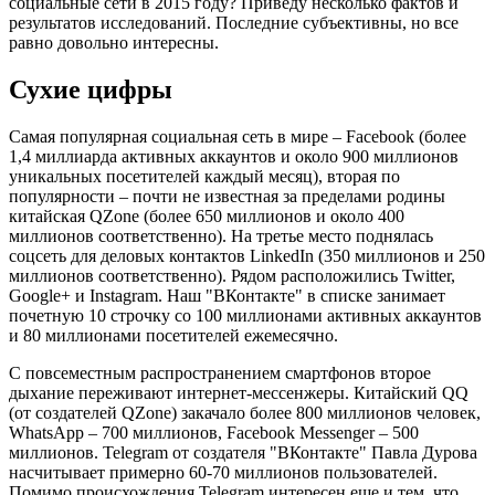
социальные сети в 2015 году? Приведу несколько фактов и
результатов исследований. Последние субъективны, но все
равно довольно интересны.
Сухие цифры
Самая популярная социальная сеть в мире – Facebook (более
1,4 миллиарда активных аккаунтов и около 900 миллионов
уникальных посетителей каждый месяц), вторая по
популярности – почти не известная за пределами родины
китайская QZone (более 650 миллионов и около 400
миллионов соответственно). На третье место поднялась
соцсеть для деловых контактов LinkedIn (350 миллионов и 250
миллионов соответственно). Рядом расположились Twitter,
Google+ и Instagram. Наш "ВКонтакте" в списке занимает
почетную 10 строчку со 100 миллионами активных аккаунтов
и 80 миллионами посетителей ежемесячно.
С повсеместным распространением смартфонов второе
дыхание переживают интернет-мессенжеры. Китайский QQ
(от создателей QZone) закачало более 800 миллионов человек,
WhatsApp – 700 миллионов, Facebook Messenger – 500
миллионов. Telegram от создателя "ВКонтакте" Павла Дурова
насчитывает примерно 60-70 миллионов пользователей.
Помимо происхождения Telegram интересен еще и тем, что