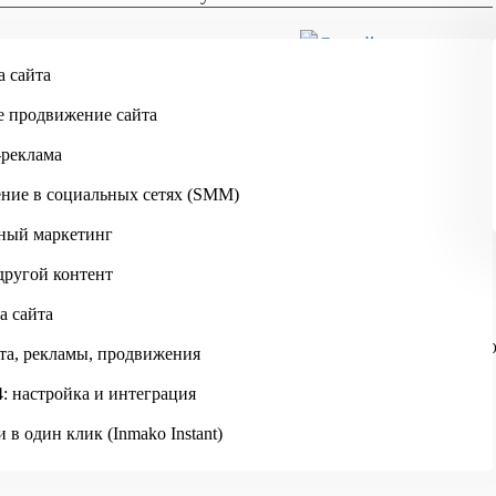
Skip to main content
а сайта
е продвижение сайта
-реклама
ние в социальных сетях (SMM)
ный маркетинг
другой контент
а сайта
ИНМАКО
ПОРТФОЛИО
ИНТЕРНЕТ-МАГАЗИН ЖЕНСКОЙ О
та, рекламы, продвижения
: настройка и интеграция
 в один клик (Inmako Instant)