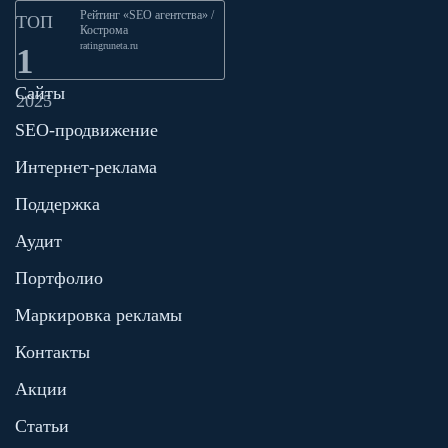
Рейтинг «SEO агентства» /
ТОП
Кострома
ratingruneta.ru
1
Сайты
2025
SEO-продвижение
Интернет-реклама
Поддержка
Аудит
Портфолио
Маркировка рекламы
Контакты
Акции
Статьи