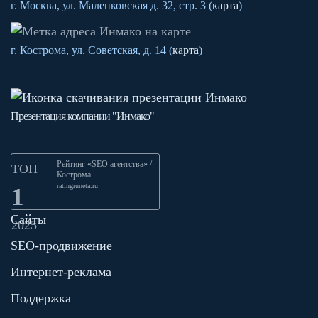
г. Москва, ул. Маленковская д. 32, стр. 3 (
карта
)
г. Кострома, ул. Советская, д. 14 (
карта
)
Презентация компании "Инмако"
Рейтинг «SEO агентства» /
ТОП
Кострома
ratingruneta.ru
1
Сайты
2025
SEO-продвижение
Интернет-реклама
Поддержка