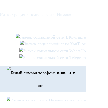
позвоните
мне
карта сайта