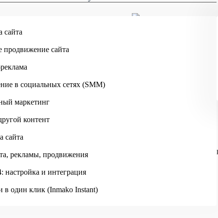
Skip to main content
а сайта
Кострома
е продвижение сайта
-реклама
ние в социальных сетях (SMM)
ный маркетинг
другой контент
а сайта
ИНМАКО
ОТЗЫВЫ
ОТЗЫВ ОТ ФАБРИКИ МЕЖКОМНАТНЫ
та, рекламы, продвижения
: настройка и интеграция
 в один клик (Inmako Instant)