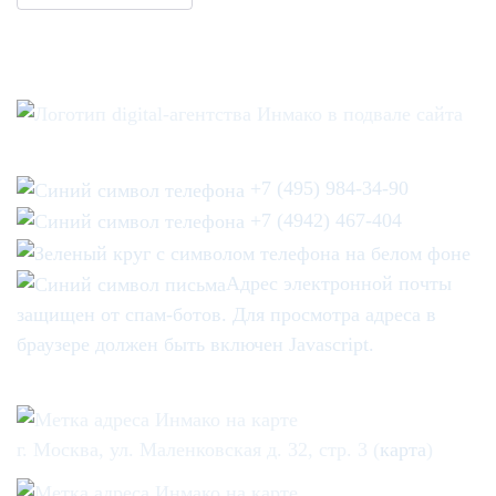
+7 (495) 984-34-90
+7 (4942) 467-404
Адрес электронной почты
защищен от спам-ботов. Для просмотра адреса в
браузере должен быть включен Javascript.
г. Москва, ул. Маленковская д. 32, стр. 3 (
карта
)