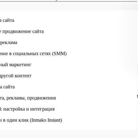
Москва
Skip to main content
а сайта
е продвижение сайта
-реклама
ние в социальных сетях (SMM)
ный маркетинг
другой контент
а сайта
ИНМАКО
ОТЗЫВЫ
ОТЗЫВ ДИРЕКТОРА ПО КОММЕРЦИ
та, рекламы, продвижения
: настройка и интеграция
 в один клик (Inmako Instant)