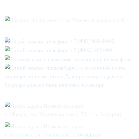
+7 (495) 984-34-90
+7 (4942) 467-404
Адрес электронной почты
защищен от спам-ботов. Для просмотра адреса в
браузере должен быть включен Javascript.
г. Москва, ул. Маленковская д. 32, стр. 3 (
карта
)
г. Кострома, ул. Советская, д. 14 (
карта
)