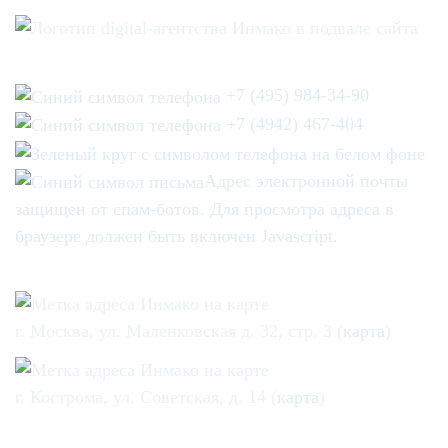
+7 (495) 984-34-90
+7 (4942) 467-404
Адрес электронной почты
защищен от спам-ботов. Для просмотра адреса в
браузере должен быть включен Javascript.
г. Москва, ул. Маленковская д. 32, стр. 3 (
карта
)
г. Кострома, ул. Советская, д. 14 (
карта
)