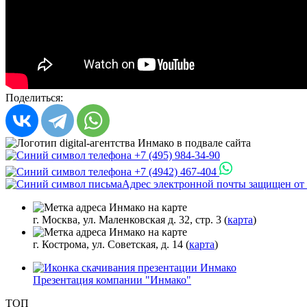
Поделиться:
+7 (495) 984-34-90
+7 (4942) 467-404
Адрес электронной почты защищен от с
г. Москва, ул. Маленковская д. 32, стр. 3 (
карта
)
г. Кострома, ул. Советская, д. 14 (
карта
)
Презентация компании "Инмако"
ТОП