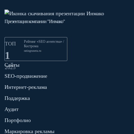
Презентация компании "Инмако"
Рейтинг «SEO агентства» /
ТОП
Кострома
ratingruneta.ru
1
Сайты
2025
SEO-продвижение
Интернет-реклама
Поддержка
Аудит
Портфолио
Маркировка рекламы