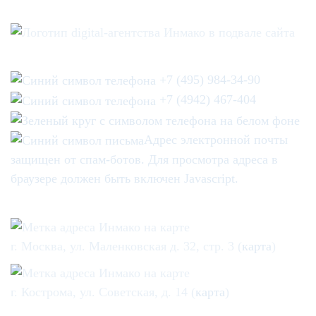
+7 (495) 984-34-90
+7 (4942) 467-404
Адрес электронной почты
защищен от спам-ботов. Для просмотра адреса в
браузере должен быть включен Javascript.
г. Москва, ул. Маленковская д. 32, стр. 3 (
карта
)
г. Кострома, ул. Советская, д. 14 (
карта
)