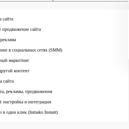
Москва
Skip to main content
а сайта
е продвижение сайта
-реклама
ние в социальных сетях (SMM)
ный маркетинг
другой контент
а сайта
ИНМАКО
ОБУЧАЮЩИЕ КУРСЫ ПО ИНТЕРНЕТ-МАРКЕТИНГУ
та, рекламы, продвижения
: настройка и интеграция
 в один клик (Inmako Instant)