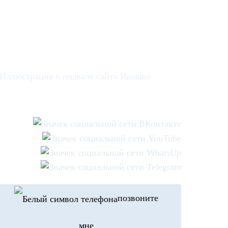
позвоните
мне