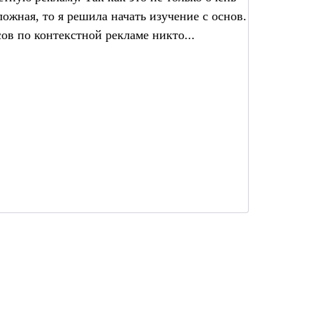
ложная, то я решила начать изучение с основ.
ов по контекстной рекламе никто...
Очень 
возмо
присм
как пр
МАРИНА