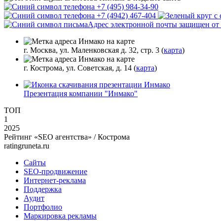
+7 (495) 984-34-90
+7 (4942) 467-404
Адрес электронной почты защищен от с
г. Москва, ул. Маленковская д. 32, стр. 3 (
карта
)
г. Кострома, ул. Советская, д. 14 (
карта
)
Презентация компании "Инмако"
ТОП
1
2025
Рейтинг «SEO агентства» / Кострома
ratingruneta.ru
Сайты
SEO-продвижение
Интернет-реклама
Поддержка
Аудит
Портфолио
Маркировка рекламы