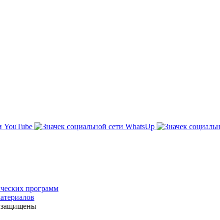
ических программ
атериалов
а защищены