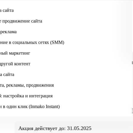
а сайта
Skip to main content
е продвижение сайта
-реклама
ние в социальных сетях (SMM)
ный маркетинг
ИНМАКО
АКЦИИ
ВЕСНА — ИДЕАЛЬНОЕ ВРЕМЯ ДЛЯ ОБН
другой контент
а сайта
та, рекламы, продвижения
: настройка и интеграция
 в один клик (Inmako Instant)
Весна — идеальное время дл
Акция действует до:
31.05.2025