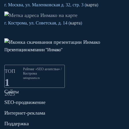
г. Москва, ул. Маленковская д. 32, стр. 3 (
карта
)
г. Кострома, ул. Советская, д. 14 (
карта
)
Презентация компании "Инмако"
Рейтинг «SEO агентства» /
ТОП
Кострома
ratingruneta.ru
1
Сайты
2025
SEO-продвижение
Интернет-реклама
Поддержка